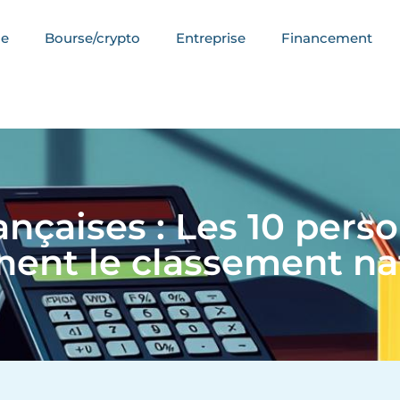
ce
Bourse/crypto
Entreprise
Financement
ançaises : Les 10 perso
ent le classement na